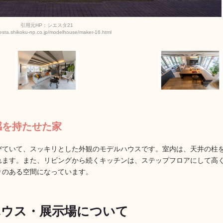
引用元HP：シエスタ21
siesta.shikoku-np.co.jp/modelhouse/maker-16.html
感を持たせた家
びていて、スッキリとした外観のモデルハウスです。室内は、天井の柱
れます。また、リビングから続くキッチンは、ステップフロアにして高
りのある空間になっています。
ハウス・展示場について