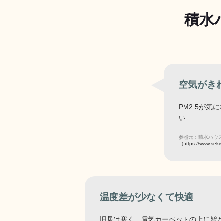
積水
空気がき
PM2.5が
い
参照元：積水ハウ
（https://www.sek
温度差が少なくて快適
旧居は寒く、電気カーペットの上に皆