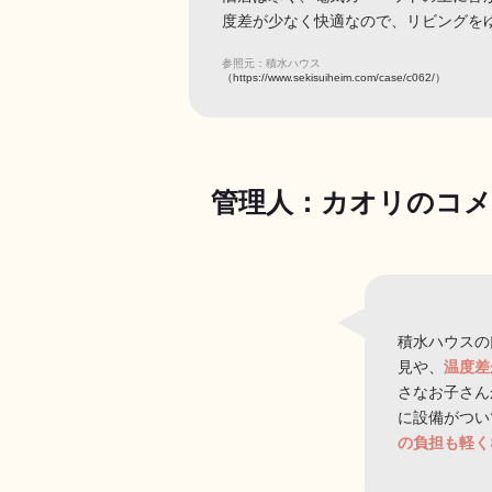
度差が少なく快適なので、リビングを
参照元：積水ハウス
（https://www.sekisuiheim.com/case/c062/）
管理人：カオリのコ
積水ハウスの
見や、
温度差
さなお子さん
に設備がつい
の負担も軽く