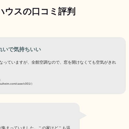
ハウスの口コミ評判
れいで気持ちいい
気になっていますが、全館空調なので、窓を開けなくても空気がきれ
ス
isuiheim.com/case/c001/）
が集まっていました。この家はどこも温