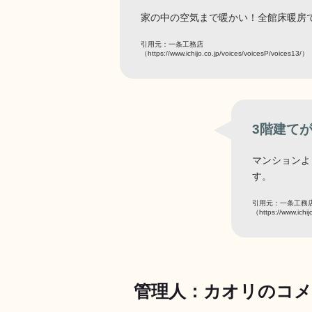
家の中の空気まで暖かい！全館床暖房
引用元：一条工務店
（https://www.ichijo.co.jp/voices/voicesP/voices13/）
3階建て
マンションよ
す。
引用元：一条工務
（https://www.ichij
管理人：カオリのコ