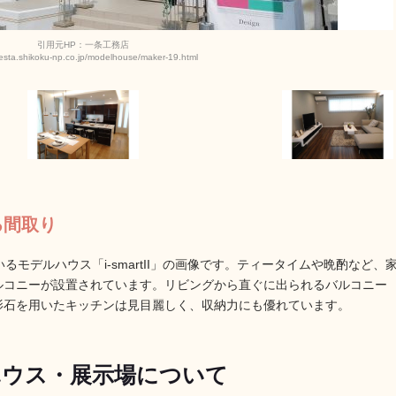
引用元HP：一条工務店
siesta.shikoku-np.co.jp/modelhouse/maker-19.html
る間取り
モデルハウス「i-smartII」の画像です。ティータイムや晩酌など、
ルコニーが設置されています。リビングから直ぐに出られるバルコニー
影石を用いたキッチンは見目麗しく、収納力にも優れています。
ハウス・展示場について