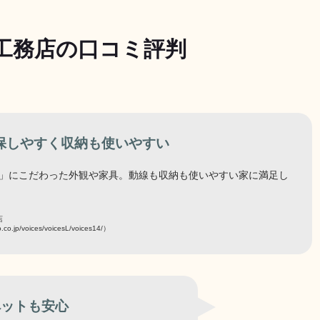
工務店の口コミ評判
保しやすく収納も使いやすい
」にこだわった外観や家具。動線も収納も使いやすい家に満足し
店
o.co.jp/voices/voicesL/voices14/）
ペットも安心