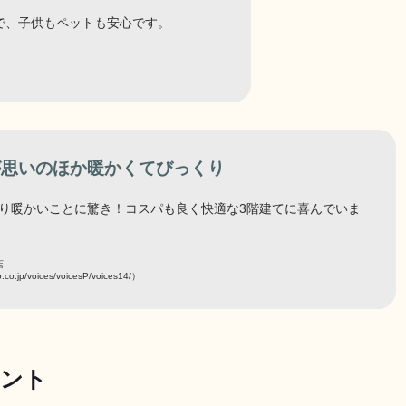
で、子供もペットも安心です。
が思いのほか暖かくてびっくり
り暖かいことに驚き！コスパも良く快適な3階建てに喜んでいま
店
o.co.jp/voices/voicesP/voices14/）
メント